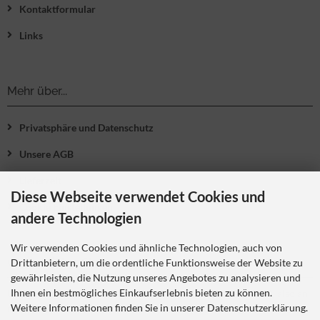
Kontaktformular
Links
Mehr über...
Privatsphäre und Datenschutz
Unsere AGB
Lieferzeit
Diese Webseite verwendet Cookies und
Cookie Einstellungen
andere Technologien
Wir verwenden Cookies und ähnliche Technologien, auch von
Gewerblicher Shop
Drittanbietern, um die ordentliche Funktionsweise der Website zu
gewährleisten, die Nutzung unseres Angebotes zu analysieren und
Ihnen ein bestmögliches Einkaufserlebnis bieten zu können.
Unsere Angebote richten sich nur an Unternehmer,
§14 BGB
, also an
Weitere Informationen finden Sie in unserer Datenschutzerklärung.
natürliche oder juristische Personen oder rechtsfähige